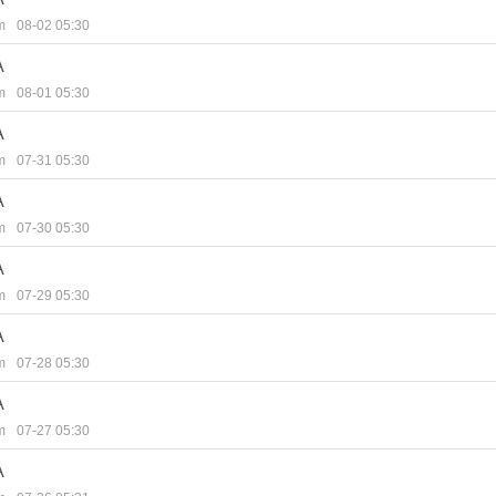
m
08-02 05:30
A
m
08-01 05:30
A
m
07-31 05:30
A
m
07-30 05:30
A
m
07-29 05:30
A
m
07-28 05:30
A
m
07-27 05:30
A