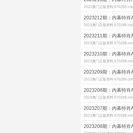
2023澳门正版资料 670288.co
2023212期：内幕特肖
2023澳门正版资料 670288.co
2023211期：内幕特肖
2023澳门正版资料 670288.co
2023210期：内幕特肖
2023澳门正版资料 670288.co
2023209期：内幕特肖
2023澳门正版资料 670288.co
2023208期：内幕特肖
2023澳门正版资料 670288.co
2023207期：内幕特肖
2023澳门正版资料 670288.co
2023206期：内幕特肖